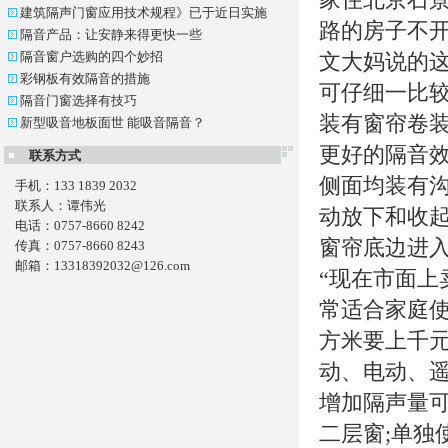
建筑隔声门窗应用技术规程》已于近日实施
路的房子不
隔音产品：让安静来得更快一些
隔音窗户选购的四个妙招
文大妈说的
彩钢板有效隔音的措施
可仔细一比较
隔音门窗选择有技巧
装有窗帘卷
新型吸音地板面世 能吸音隔音？
更好的隔音
联系方式
侧面均装有
手机：133 1839 2032
联系人：谭伟光
动放下和收
电话：0757-8660 8242
窗帘底边进
传真：0757-8660 8243
邮箱：13318392032@126.com
“现在市面
常适合家庭
方米要上千
动、电动、
增加隔声量可
二层窗;单独