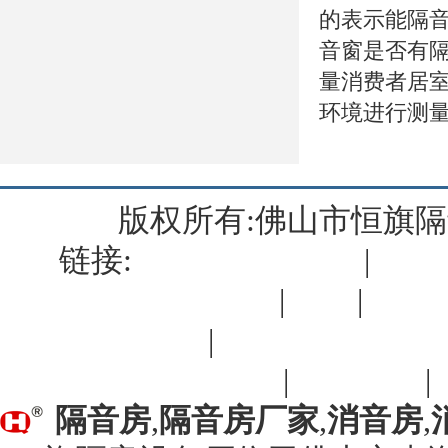
的表示能隔音
音窗是否有
量消费者居
环境进行测
版权所有:佛山市恒旗
链接:
佛山复印机出租
|
肇庆
清远复印机出租
|
蒙特
|
KT
佛山筛网厂
|
佛山户外显示屏
司
|
佛山开锁
|
隔音房
,
隔音房厂家
,
消音房
,