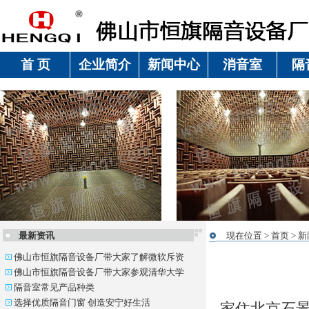
首 页
企业简介
新闻中心
消音室
隔
最新资讯
现在位置 >
首页
>
新
佛山市恒旗隔音设备厂带大家了解微软斥资
佛山市恒旗隔音设备厂带大家参观清华大学
隔音室常见产品种类
选择优质隔音门窗 创造安宁好生活
家住北京石