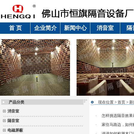
首 页
企业简介
新闻中心
消音室
隔
产品分类
现在位置 >
首页
> 
消音室
·
怎样挑选隔音效果
隔音室
·
家住马路边，如何
电磁屏蔽
·
讲讲如何检测木门