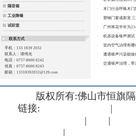
隔音箱
·
木门行业呼唤木门
工业降噪
·
塑钢门窗成新宠 
试听室
·
广州将花半年为23
·
机器设备噪声测试
联系方式
·
室内空气治理有哪
手机：133 1839 2032
联系人：谭伟光
·
遭遇噪声污染能做
电话：0757-8660 8242
·
交通噪声治理，带
传真：0757-8660 8243
邮箱：13318392032@126.com
版权所有:佛山市恒旗
链接:
佛山复印机出租
|
肇庆
清远复印机出租
|
蒙特
|
KT
佛山筛网厂
|
佛山户外显示屏